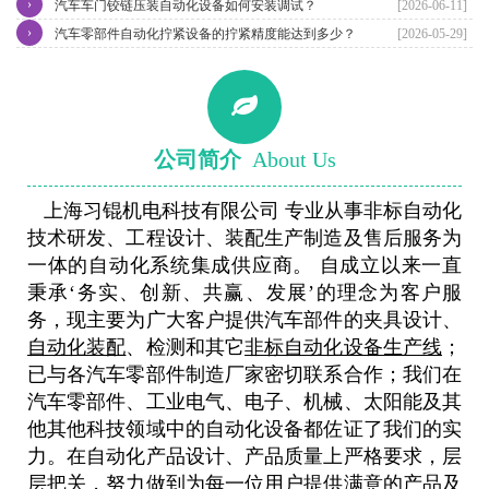
›
核心优势
汽车车门铰链压装自动化设备如何安装调试？
[2026-06-11]
›
汽车零部件自动化拧紧设备的拧紧精度能达到多少？
[2026-05-29]
公司简介
About Us
上海习锟机电科技有限公司 专业从事非标自动化
技术研发、工程设计、装配生产制造及售后服务为
一体的自动化系统集成供应商。 自成立以来一直
秉承‘务实、创新、共赢、发展’的理念为客户服
务，现主要为广大客户提供汽车部件的夹具设计、
自动化装配
、检测和其它
非标自动化设备生产线
；
已与各汽车零部件制造厂家密切联系合作；我们在
汽车零部件、工业电气、电子、机械、太阳能及其
他其他科技领域中的自动化设备都佐证了我们的实
力。在自动化产品设计、产品质量上严格要求，层
层把关，努力做到为每一位用户提供满意的产品及