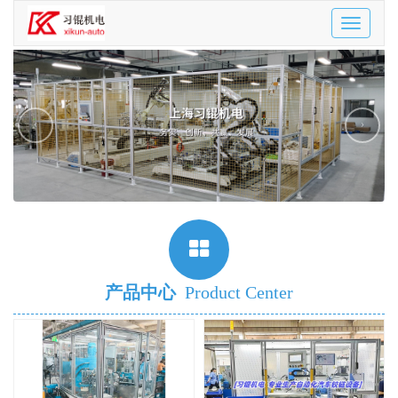
Toggle
navigatio
‹
›
产品中心
Product Center