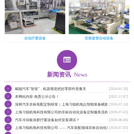
自动拧紧设备
安装套管自动设备
新闻资讯
News
›
赋能汽车“智造”，机器视觉把好零部件质量关
[2024-01-20]
›
本网站内容-免责公示公告！
[2022-11-07]
›
深耕汽车非标装配定制研发｜上海习锟机电以智能装备赋能汽车零部
[2026-07-24]
›
件智造升级
上海习锟机电科技有限公司的非标自动化设备定制服务流程是怎样
[2026-07-03]
›
的？
汽车冷却板涂胶拧紧设备如何安装调试？
[2026-08-06]
›
上海习锟机电科技有限公司 —— 汽车装配领域非标自动化设备定制
[2026-07-03]